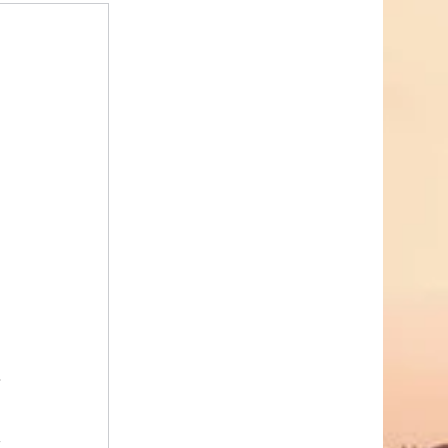
團購
開
乎
買