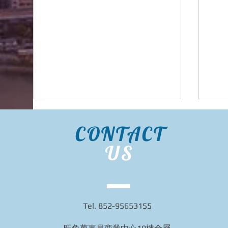
CONTACT
US
台灣金石堂代購, | 金石堂mall |
~日
Tel. 852-95653155
金石堂書城 - 台灣代購 直送香
「
港
貝柱