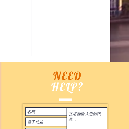
NEED
HELP?
Terms of Use
進口 日本預
 2020
by ASIA BID CO. All rights reserved. 香港
irushi
le~ 歡迎