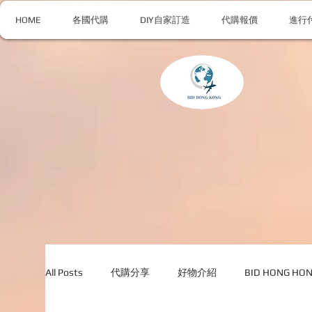
HOME
各國代購
DIY自家訂造
代購報價
進行
All Posts
代購分享
好物介紹
BID HONG H