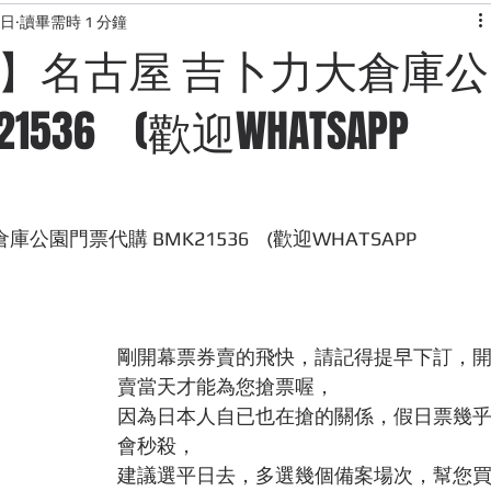
6日
讀畢需時 1 分鐘
KONG
快閃團團
韓國服飾
露營用品網站介紹
美食
】名古屋 吉卜力大倉庫公
536 (歡迎WHATSAPP
網站
日本代購網站
旅行資訊
門票代購 BMK21536    (歡迎WHATSAPP 
剛開幕票券賣的飛快，請記得提早下訂，
賣當天才能為您搶票喔，
因為日本人自已也在搶的關係，假日票幾
會秒殺，
建議選平日去，多選幾個備案場次，幫您