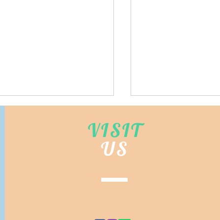
VISIT
US
本團購~TB1004~北海道產
~IG1046~日本平行
©
旨味凝縮 ソフトほたて干し
訂~日本象印暖水壺 Zoj
(鮮味凝縮 軟干貝
SM-ZB48-CM Water Bott