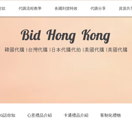
付款
代購流程教學
各國到貨時效
代購分享
資源共
Bid Hong Kong
韓國代購 |台灣代購 |日本代購代拍 |美國代購 |英國代購
ONG話你知
心意禮品介紹
卡通禮品介紹
客制化禮物