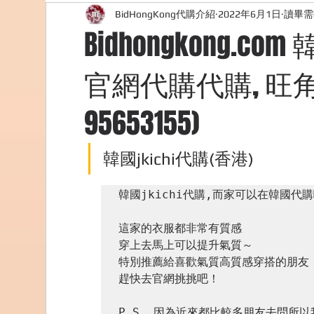
BidHongKong代購介紹
2022年6月1日
讀畢需
外國購物網站介紹
ABOUT ME ABOUT BIDHONG
Bidhongkong.co
官網代購代購, 旺角交
美食團購
購物
台灣代購網站
Bidho
95653155)
韓國jkichi代購(香港)
韓國jkichi代購,而家可以在韓國代購
這家的衣服都非常有質感

穿上去馬上可以提升氣質～

特別推薦給喜歡氣質高質感穿搭的朋友

趕快去官網挑挑吧！

P.S. 因為近來都比較多朋友去問所