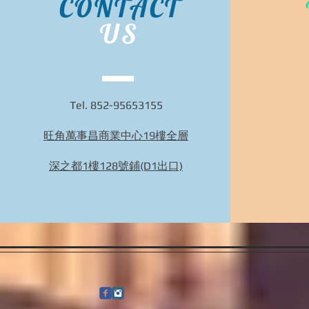
CONTACT
US
Tel. 852-95653155
旺角萬事昌商業中心19樓全層
Bidhongkong.com 日本ec-store人氣日本衣服配
件代購 日本各大官網代購代購, 旺角交收,(歡
深之都1樓128號鋪(D1出口)
迎WHATSAPP 95653155)