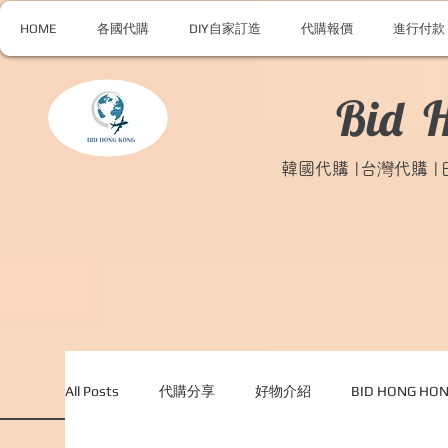
HOME
各國代購
DIY自家訂造
代購報價
進行付款
Bid 
韓國代購 |台灣代購 
All Posts
代購分享
好物介紹
BID HONG H