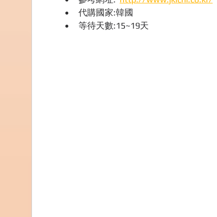
代購國家:韓國
等待天數:15~19天