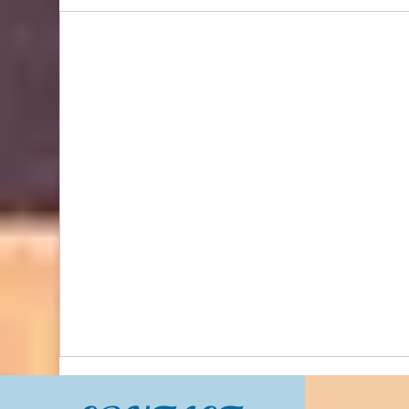
Bidhongkong.com 美國COACH OULET衣服,配飾
COACH OULET美國各大官網代購, 旺角交收, 美國
代購 (歡迎WHATSAPP 95653155)