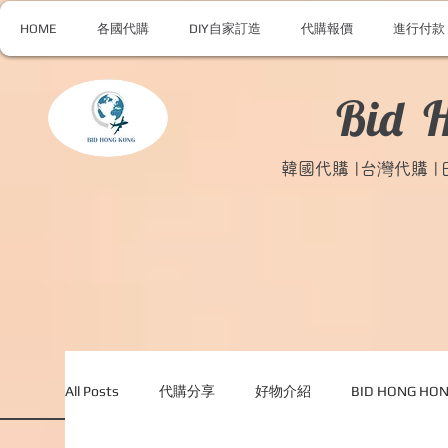
HOME
各國代購
DIY自家訂造
代購報價
進行付款
Bid 
韓國代購 |台灣代購 
All Posts
代購分享
好物介紹
BID HONG H