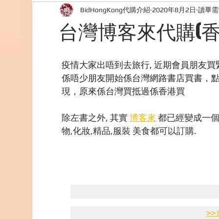
BidHongKong代購介紹
2020年8月2日
讀畢需
外國購物網站介紹
ABOUT ME ABOUT BIDHONG
台灣博客來代購(香
美食團購
購物
台灣代購網站
Bidho
疫情大家出唔到去旅行, 近期會員朋友
係唔少朋友開始係台灣網路書店買書，
現，原來係台灣買抵過係香港買
除左書之外, 其實 
博客來
 都已經變成一個
物,化妝,精品,服裝 美食都可以訂購.
>