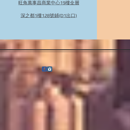
旺角萬事昌商業中心19樓全層
Bidhongkong.com 台灣代購《nuhi》台灣nuhi時
裝,外套,配飾代購-台灣網站代購(香港)
深之都1樓128號鋪(D1出口)