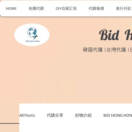
HOME
各國代購
DIY自家訂造
代購報價
進行付款
Bid 
韓國代購 |台灣代購 
All Posts
代購分享
好物介紹
BID HONG H