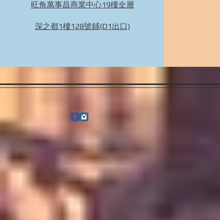
旺角萬事昌商業中心19樓全層
Bidhongkong.com 台灣代購《nuhi》台灣nuhi時
裝,外套,配飾代購-台灣網站代購(香港)
深之都1樓128號鋪(D1出口)