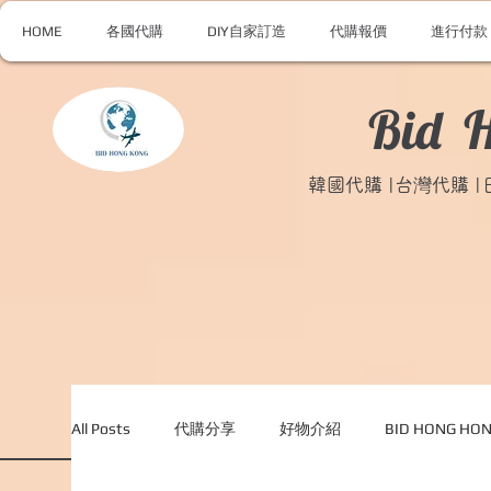
HOME
各國代購
DIY自家訂造
代購報價
進行付款
Bid 
韓國代購 |台灣代購 
All Posts
代購分享
好物介紹
BID HONG H