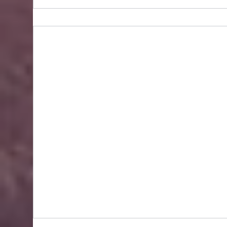
Bidhongkong.com 台灣代購《lovfee》台灣
harper時裝,外套,配飾代購-台灣網站代購(香
港)