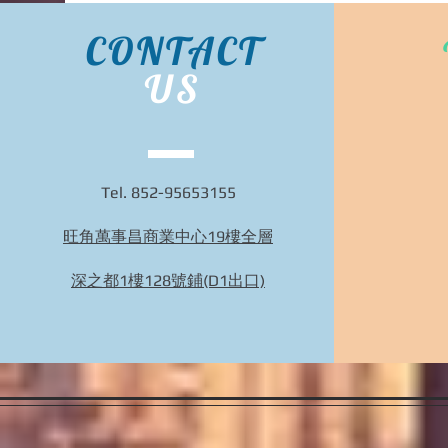
CONTACT
US
Tel. 852-95653155
旺角萬事昌商業中心19樓全層
Bidhongkong.com 台灣代購《nuhi》台灣nuhi時
裝,外套,配飾代購-台灣網站代購(香港)
深之都1樓128號鋪(D1出口)