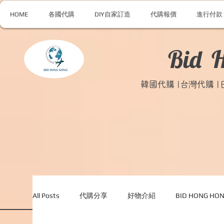
HOME
各國代購
DIY自家訂造
代購報價
進行付款
Bid 
韓國代購 |台灣代購 
All Posts
代購分享
好物介紹
BID HONG H