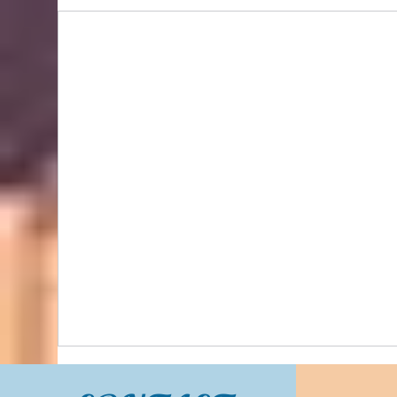
Bidhongkong.com 台灣代購《lovfee》台灣
harper時裝,外套,配飾代購-台灣網站代購(香
港)