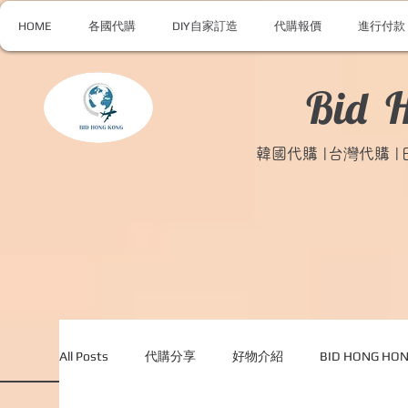
HOME
各國代購
DIY自家訂造
代購報價
進行付款
Bid 
韓國代購 |台灣代購 
All Posts
代購分享
好物介紹
BID HONG H