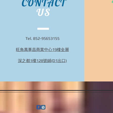
CONTACT
US
Tel. 852-95653155
旺角萬事昌商業中心19樓全層
Bidhongkong.com 台灣代購《nuhi》台灣nuhi時
裝,外套,配飾代購-台灣網站代購(香港)
深之都1樓128號鋪(D1出口)