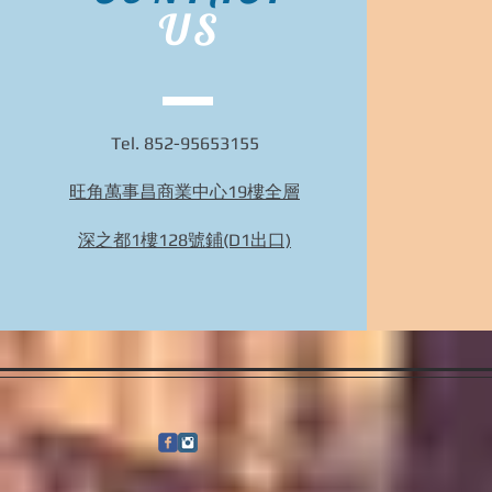
US
Tel. 852-95653155
旺角萬事昌商業中心19樓全層
Bidhongkong.com 台灣代購《nuhi》台灣nuhi時
裝,外套,配飾代購-台灣網站代購(香港)
深之都1樓128號鋪(D1出口)