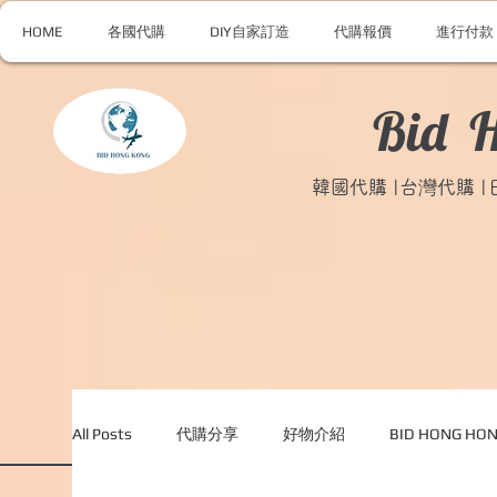
HOME
各國代購
DIY自家訂造
代購報價
進行付款
Bid 
韓國代購 |台灣代購 
All Posts
代購分享
好物介紹
BID HONG H