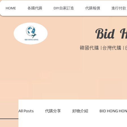
HOME
各國代購
DIY自家訂造
代購報價
進行付款
Bid 
韓國代購 |台灣代購 
All Posts
代購分享
好物介紹
BID HONG H