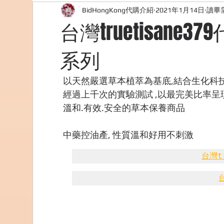
BidHongKong代購介紹
2021年1月14日
讀畢需
外國購物網站介紹
ABOUT ME ABOUT BIDHONG
台灣truetisane
系列
美食團購
購物
台灣代購網站
Bidho
以天然嚴選草本植萃為基底,結合生化科
經過上千次的實驗測試 ,以最完美比率呈
溫和.有效.安全的草本保養商品
中藥控油產, 性質溫和好用不刺激 
台灣t