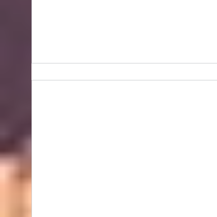
Bidhongkong.com 台灣代購《lovfee》台灣
harper時裝,外套,配飾代購-台灣網站代購(香
港)