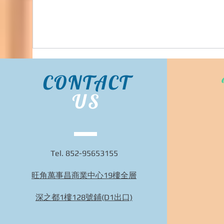
CONTACT
US
Tel. 852-95653155
旺角萬事昌商業中心19樓全層
Bidhongkong.com 台灣代購《nuhi》台灣nuhi時
裝,外套,配飾代購-台灣網站代購(香港)
深之都1樓128號鋪(D1出口)