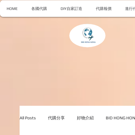
HOME
各國代購
DIY自家訂造
代購報價
進行
All Posts
代購分享
好物介紹
BID HONG H