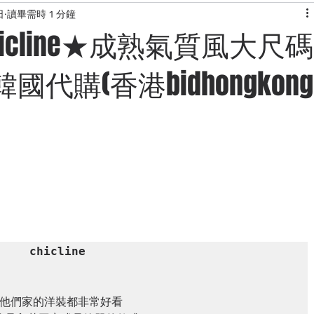
日
讀畢需時 1 分鐘
KONG
快閃團團
韓國服飾
露營用品網站介紹
美食
icline★成熟氣質風大尺碼
代購(香港bidhongkong
網站
日本代購網站
旅行資訊
chicline 
他們家的洋裝都非常好看
