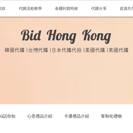
付款
代購流程教學
各國到貨時效
代購分享
資源共
Bid Hong Kong
韓國代購 |台灣代購 |日本代購代拍 |美國代購 |英國代購
ONG話你知
心意禮品介紹
卡通禮品介紹
客制化禮物