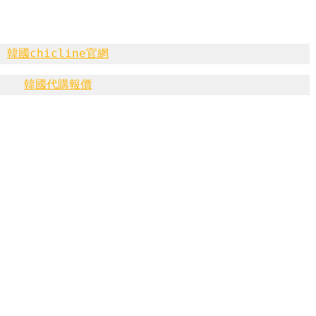
韓國chicline官網
韓國代購報價