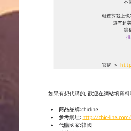
不
就連剪裁上也有H
還有超美
推
官網 >
 htt
如果有想代購的, 歡迎在網站填資料喔
商品品牌:chicline
參考網址: 
http://chic-line.com
代購國家:韓國