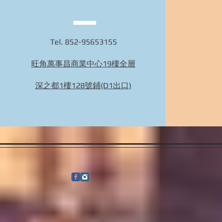
Tel. 852-95653155
旺角萬事昌商業中心19樓全層
Bidhongkong.com 66girls韓國衣服,配飾 -
66girls韓國各大官網代購, 旺角交收, 韓國代購
深之都1樓128號鋪(D1出口)
(歡迎WHATSAPP 95653155)