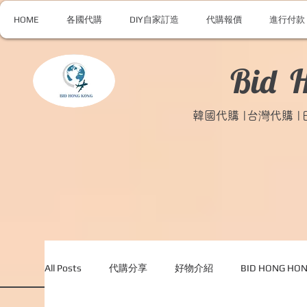
HOME
各國代購
DIY自家訂造
代購報價
進行付款
Bid 
韓國代購 |台灣代購 
All Posts
代購分享
好物介紹
BID HONG H