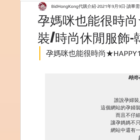
BidHongKong代購介紹
2021年9月9日
讀畢需
外國購物網站介紹
ABOUT ME ABOUT BIDHONG
孕媽咪也能很時尚★H
裝/時尚休閒服飾-
美食團購
購物
台灣代購網站
Bidho
孕媽咪也能很時尚★HAPPY
時尚孕
誰說孕婦裝
這個網站的孕婦裝
而且不仔細
讓孕媽媽不只
網站中還有一