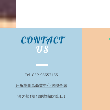
CONTACT
US
Tel. 852-95653155
旺角萬事昌商業中心19樓全層
~日本團購~TB1002~帆立干し貝柱,北海道産~
極致鮮味、魅力十足！北海道産帆立干し貝
深之都1樓128號鋪(D1出口)
柱