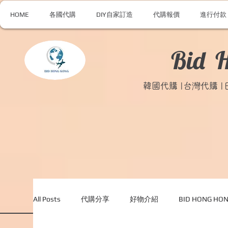
HOME
各國代購
DIY自家訂造
代購報價
進行付款
Bid 
韓國代購 |台灣代購 
All Posts
代購分享
好物介紹
BID HONG H