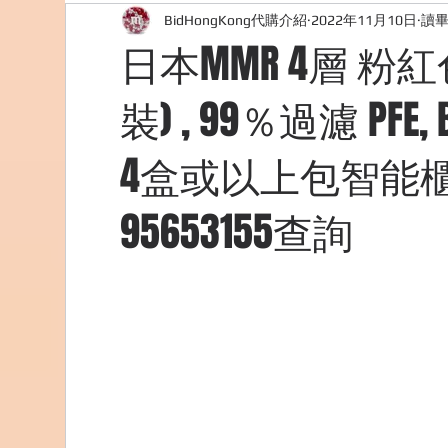
BidHongKong代購介紹
2022年11月10日
讀畢
外國購物網站介紹
ABOUT ME ABOUT BIDHONG
日本MMR 4層 粉
裝) , 99％過濾 PFE, B
美食團購
購物
台灣代購網站
Bidho
4盒或以上包智能櫃取件
95653155查詢