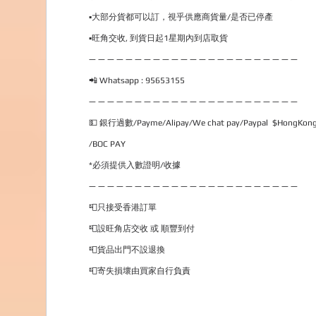
▪大部分貨都可以訂，視乎供應商貨量/是否已停產
▪旺角交收, 到貨日起1星期內到店取貨
— — — — — — — — — — — — — — — — — — — — — — —
📲 Whatsapp : 95653155
— — — — — — — — — — — — — — — — — — — — — — —
💵 銀行過數/Payme/Alipay/We chat pay/Paypal  $HongKong
/BOC PAY
*必須提供入數證明/收據
— — — — — — — — — — — — — — — — — — — — — — —
📮只接受香港訂單 
📮設旺角店交收 或 順豐到付
📮貨品出門不設退換 
📮寄失損壞由買家自行負責