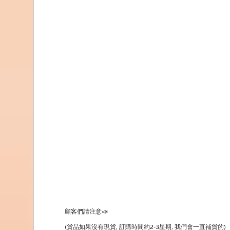
顧客們請注意📣
(貨品如果沒有現貨, 訂購時間約2-3星期, 我們會一直補貨的)