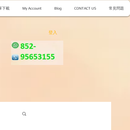
享下載
My Account
Blog
CONTACT US
常見問題
登入