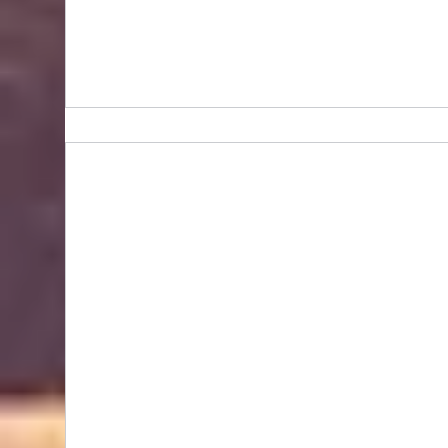
Bidhongkong.com 美國COACH OULET衣服,配飾
COACH OULET美國各大官網代購, 旺角交收, 美國
代購 (歡迎WHATSAPP 95653155)