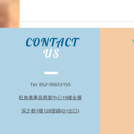
CONTACT
US
Tel. 852-95653155
旺角萬事昌商業中心19樓全層
Bidhongkong.com 日本ec-store人氣日本衣服配
件代購 日本各大官網代購代購, 旺角交收,(歡
深之都1樓128號鋪(D1出口)
迎WHATSAPP 95653155)