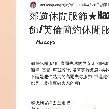
BidHongKong代購介紹
2021年4月28日
讀畢需
外國購物網站介紹
ABOUT ME ABOUT BIDHONG
郊遊休閒服飾★Ha
飾/英倫簡約休閒服
美食團購
購物
台灣代購網站
Bidho
Hazzys
郊遊休閒服飾 - 高爾夫球的男女休閒服飾 H
簡單, 高貴, 剪裁設計, 帶著英倫氣息的
不論是他們熱賣的高爾夫球服飾, 或是他
都是非常推薦給大家的喔! 
趕快到官網去逛逛吧～