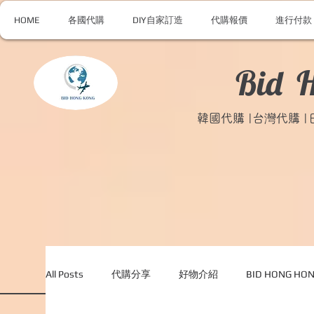
HOME
各國代購
DIY自家訂造
代購報價
進行付款
Bid 
韓國代購 |台灣代購 
All Posts
代購分享
好物介紹
BID HONG H