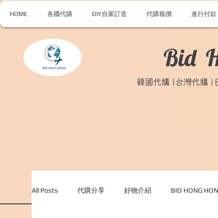
HOME
各國代購
DIY自家訂造
代購報價
進行付款
Bid 
韓國代購 |台灣代購 
All Posts
代購分享
好物介紹
BID HONG H