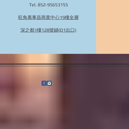
Tel. 852-95653155
旺角萬事昌商業中心19樓全層
Bidhongkong.com 日本ec-store人氣日本衣服配
件代購 日本各大官網代購代購, 旺角交收,(歡
深之都1樓128號鋪(D1出口)
迎WHATSAPP 95653155)