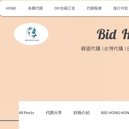
HOME
各國代購
DIY自家訂造
代購報價
進行付款
Bid 
韓國代購 |台灣代購 
All Posts
代購分享
好物介紹
BID HONG H