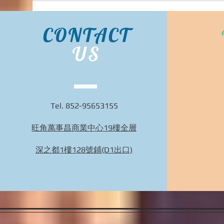
CONTACT
US
Tel. 852-95653155
旺角萬事昌商業中心19樓全層
Bidhongkong.com 日本ec-store人氣日本衣服配
件代購 日本各大官網代購代購, 旺角交收,(歡
深之都1樓128號鋪(D1出口)
迎WHATSAPP 95653155)