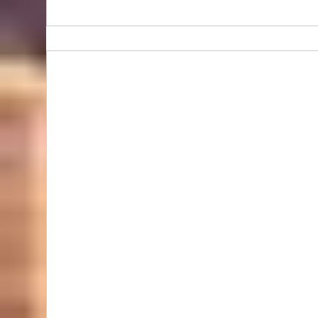
Bidhongkong.com 美國COACH OULET衣服,配飾
COACH OULET美國各大官網代購, 旺角交收, 美國
代購 (歡迎WHATSAPP 95653155)