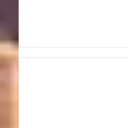
Bidhongkong.com 韓國neverdowhy衣服,配飾 -