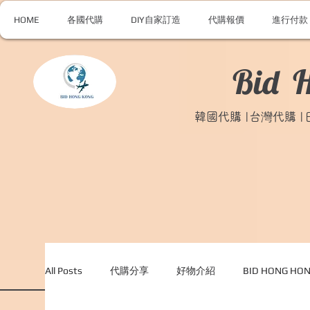
HOME
各國代購
DIY自家訂造
代購報價
進行付款
Bid 
韓國代購 |台灣代購 
All Posts
代購分享
好物介紹
BID HONG H