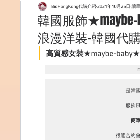
BidHongKong代購介紹
2021年10月26日
讀畢
外國購物網站介紹
ABOUT ME ABOUT BIDHONG
韓國服飾★maybe
浪漫洋裝-韓國代購(香
美食團購
購物
台灣代購網站
Bidho
高質感女裝
★maybe-baby★
是韓國
服飾風
簡
很適合約會