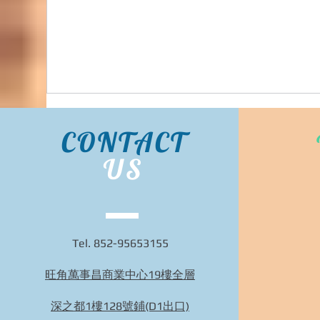
neverdowhy韓國各大官網代購, 旺角交收, 韓國
代購 (歡迎WHATSAPP 95653155)
CONTACT
US
Tel. 852-95653155
旺角萬事昌商業中心19樓全層
Bidhongkong.com 66girls韓國衣服,配飾 -
66girls韓國各大官網代購, 旺角交收, 韓國代購
深之都1樓128號鋪(D1出口)
(歡迎WHATSAPP 95653155)