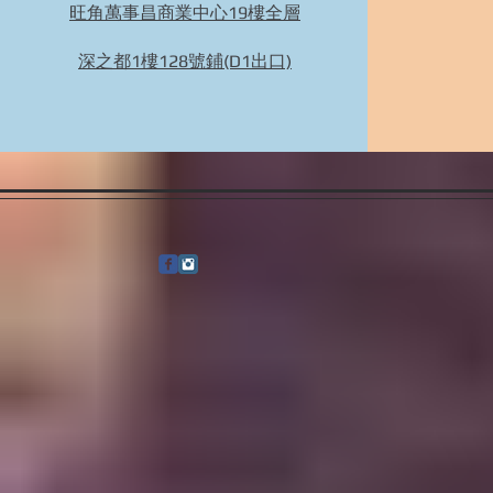
旺角萬事昌商業中心19樓全層
Bidhongkong.com 66girls韓國衣服,配飾 -
66girls韓國各大官網代購, 旺角交收, 韓國代購
深之都1樓128號鋪(D1出口)
(歡迎WHATSAPP 95653155)