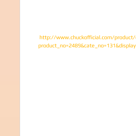
http://www.chuckofficial.com/product/
product_no=2489&cate_no=131&displa