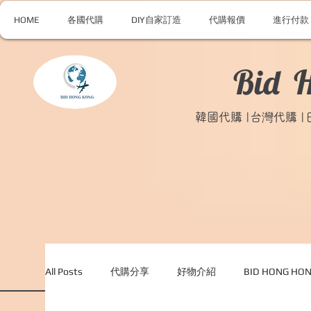
HOME
各國代購
DIY自家訂造
代購報價
進行付款
Bid 
韓國代購 |台灣代購 
All Posts
代購分享
好物介紹
BID HONG H