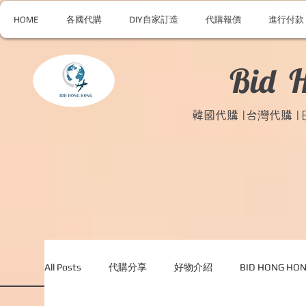
HOME
各國代購
DIY自家訂造
代購報價
進行付款
Bid 
韓國代購 |台灣代購 
All Posts
代購分享
好物介紹
BID HONG H