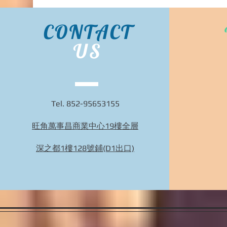
CONTACT
US
Tel. 852-95653155
旺角萬事昌商業中心19樓全層
Bidhongkong.com 66girls韓國衣服,配飾 -
66girls韓國各大官網代購, 旺角交收, 韓國代購
深之都1樓128號鋪(D1出口)
(歡迎WHATSAPP 95653155)