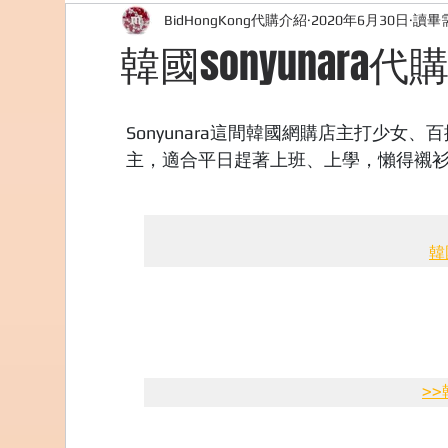
BidHongKong代購介紹
2020年6月30日
讀畢需
外國購物網站介紹
ABOUT ME ABOUT BIDHONG
韓國sonyunara代
美食團購
購物
台灣代購網站
Bidho
Sonyunara這間韓國網購店主打少
主，適合平日趕著上班、上學，懶得襯
韓
>