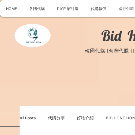
HOME
各國代購
DIY自家訂造
代購報價
進行付款
Bid 
韓國代購 |台灣代購 
All Posts
代購分享
好物介紹
BID HONG H