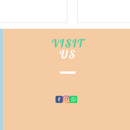
VISIT
US
樂天市場代購(香港)
台灣電單車(機車)零
©
EMA