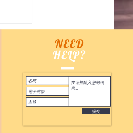
NEED
HELP?
件 代購
Terms of Use
 2020
by ASIA BID CO. All rights reserved. 香港
IL:
BIDHONGKONG@YAHOO.COM.HK
提交