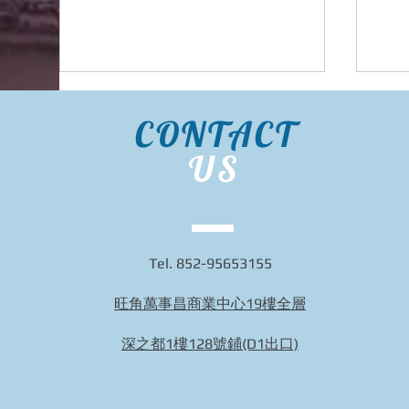
CONTACT
US
台灣
Virus Away日本掛頸式空氣淨
Tel. 852-95653155
化袋
旺角萬事昌商業中心19樓全層
深之都1樓128號鋪(D1出口)