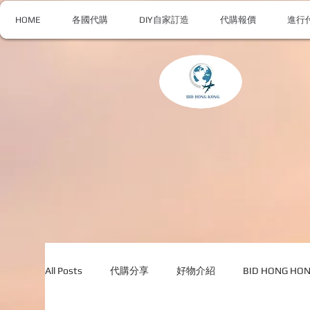
HOME
各國代購
DIY自家訂造
代購報價
進行
All Posts
代購分享
好物介紹
BID HONG H