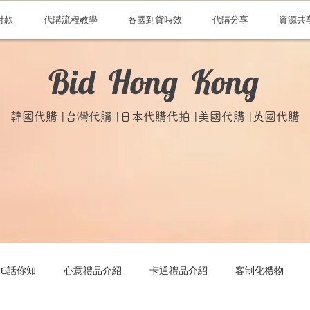
付款
代購流程教學
各國到貨時效
代購分享
資源共
Bid Hong Kong
韓國代購 |台灣代購 |日本代購代拍 |美國代購 |英國代購
ONG話你知
心意禮品介紹
卡通禮品介紹
客制化禮物