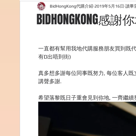
BidHongKong代購介紹
2019年5月16日
讀畢需
外國購物網站介紹
ABOUT ME ABOUT BIDHONG
BIDHONGKONG
美食團購
購物
台灣代購網站
Bidho
一直都有幫用我地代購服務朋友買到既代購
有D出唔到街)
真多想多謝每位同事既努力, 每位客人既支
講聲多謝. 
希望落黎既日子重會見到你地, 一齊繼續