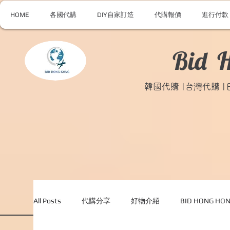
HOME
各國代購
DIY自家訂造
代購報價
進行付款
Bid 
韓國代購 |台灣代購 
All Posts
代購分享
好物介紹
BID HONG H