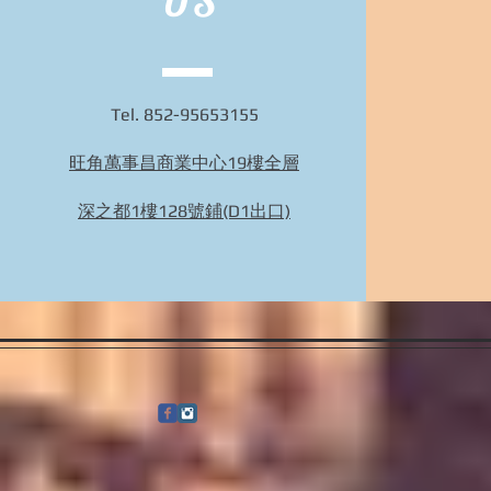
US
Tel. 852-95653155
旺角萬事昌商業中心19樓全層
BIDHONGKONG - 香港專業韓國29cm代購服務 |
旺角面交 | WhatsApp 95653155 的複本
深之都1樓128號鋪(D1出口)