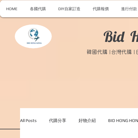
HOME
各國代購
DIY自家訂造
代購報價
進行付款
Bid 
韓國代購 |台灣代購 
All Posts
代購分享
好物介紹
BID HONG H