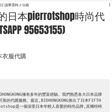
4日
讀畢需時 2 分鐘
KONG
快閃團團
韓國服飾
露營用品網站介紹
美食
- 您的日本pierrotshop時尚代
PP 95653155)
網站
日本代購網站
旅行資訊
氣日本衣服代購
DHONGKONG擁有多年的豐富經驗。我們熟悉各大日本品牌
的代購服務。最近,BIDHONGKONG推出了日本FIFTH
rotshop是一個深受日本年輕人喜愛的時尚品牌,其獨特時