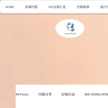
HOME
各國代購
DIY自家訂造
代購報價
進行
All Posts
代購分享
好物介紹
BID HONG H