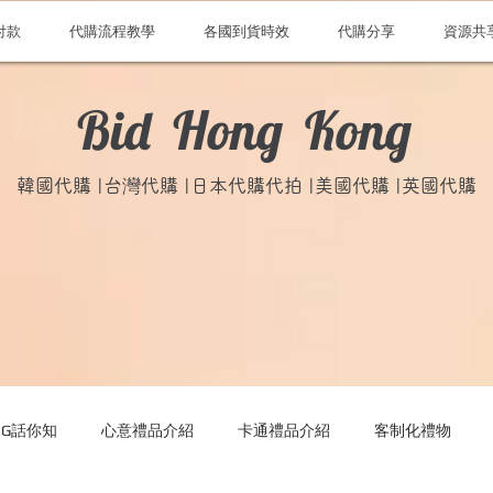
付款
代購流程教學
各國到貨時效
代購分享
資源共
Bid Hong Kong
韓國代購 |台灣代購 |日本代購代拍 |美國代購 |英國代購
ONG話你知
心意禮品介紹
卡通禮品介紹
客制化禮物