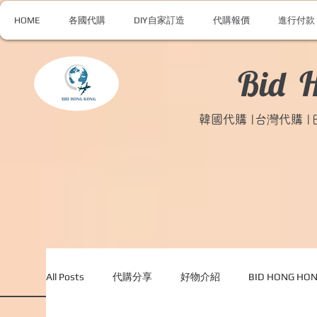
HOME
各國代購
DIY自家訂造
代購報價
進行付款
Bid 
韓國代購 |台灣代購 
All Posts
代購分享
好物介紹
BID HONG H