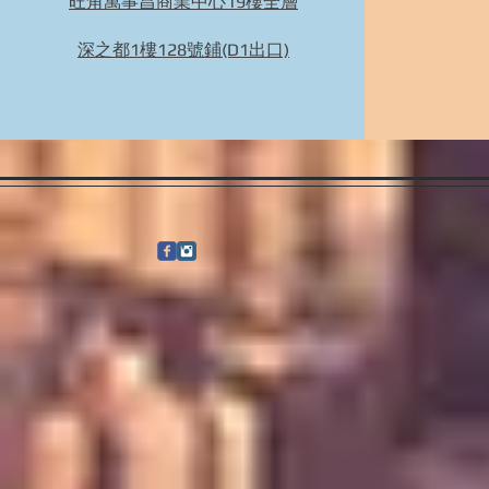
旺角萬事昌商業中心19樓全層
BIDHONGKONG - 香港專業韓國29cm代購服務 |
旺角面交 | WhatsApp 95653155 的複本
深之都1樓128號鋪(D1出口)