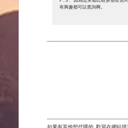
P
.
S
.
 因為近來都比較多朋友去
有興趣都可以查詢啊。

如果有其他想代購的, 歡迎在網站填資