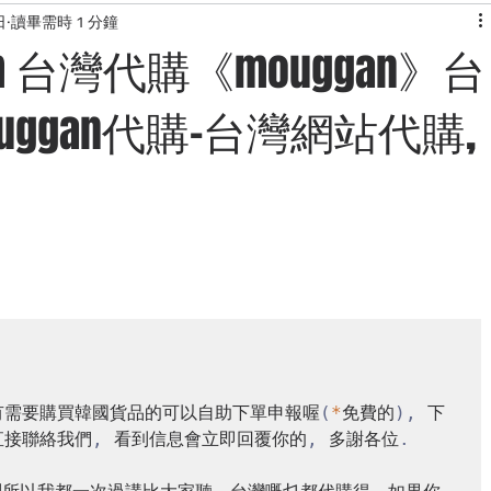
日
讀畢需時 1 分鐘
KONG
快閃團團
韓國服飾
露營用品網站介紹
美食
.com 台灣代購《mouggan》台
ouggan代購-台灣網站代購,
網站
日本代購網站
旅行資訊
有需要購買韓國貨品的可以自助下單申報喔
(
*
免費的
),
 下
直接聯絡我們
,
 看到信息會立即回覆你的
,
 多謝各位
.