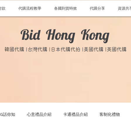
付款
代購流程教學
各國到貨時效
代購分享
資源共
Bid Hong Kong
韓國代購 |台灣代購 |日本代購代拍 |美國代購 |英國代購
ONG話你知
心意禮品介紹
卡通禮品介紹
客制化禮物