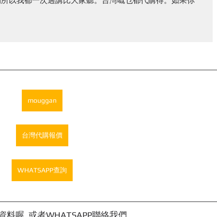
問所以我都一次過講比大家聽。台灣嘅乜都代購得。如果你
mouggan
台灣代購報價
WHATSAPP查詢
料喔, 或者WHATSAPP聯絡我們