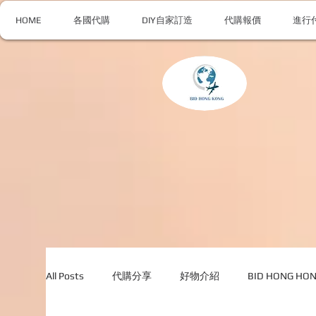
HOME
各國代購
DIY自家訂造
代購報價
進行
All Posts
代購分享
好物介紹
BID HONG H