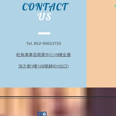
CONTACT
US
Tel. 852-95653155
旺角萬事昌商業中心19樓全層
BIDHONGKONG - 香港專業韓國29cm代購服務 |
旺角面交 | WhatsApp 95653155 的複本
深之都1樓128號鋪(D1出口)