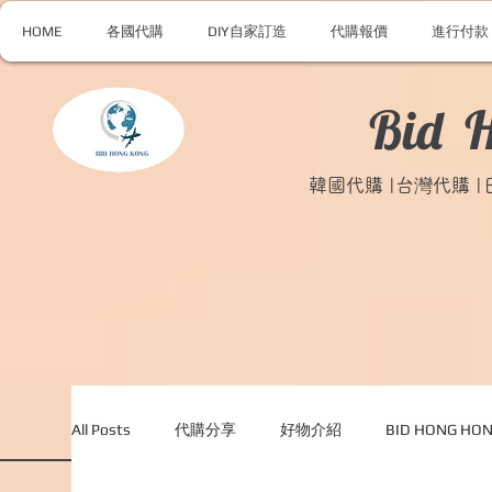
HOME
各國代購
DIY自家訂造
代購報價
進行付款
Bid 
韓國代購 |台灣代購 
All Posts
代購分享
好物介紹
BID HONG H