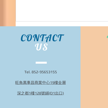
CONTACT
US
Tel. 852-95653155
旺角萬事昌商業中心19樓全層
Bidhongkong.com 台灣代購《nuhi》台灣nuhi時
裝,外套,配飾代購-台灣網站代購(香港)
深之都1樓128號鋪(D1出口)