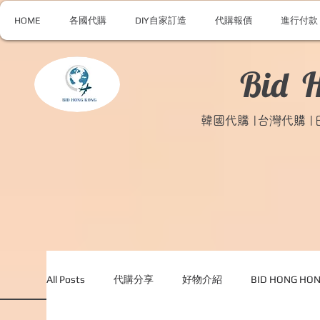
HOME
各國代購
DIY自家訂造
代購報價
進行付款
Bid 
韓國代購 |台灣代購 
All Posts
代購分享
好物介紹
BID HONG H