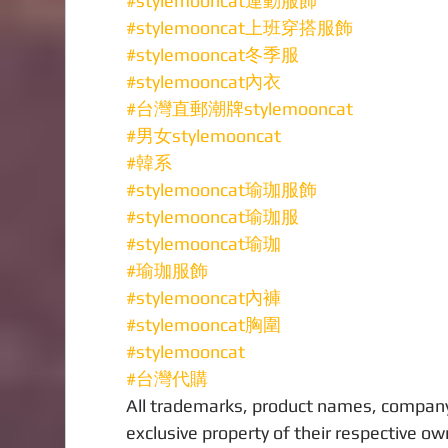
#stylemooncat運動服飾
#stylemooncat上班穿搭服飾
#stylemooncat冬季服
#stylemooncat內衣
#台灣直郵潮牌stylemooncat
#男女stylemooncat
#韓系
#stylemooncat瑜珈服飾
#stylemooncat瑜珈服
#stylemooncat瑜珈
#瑜珈服飾
#stylemooncat內褲
#stylemooncat胸圍
#stylemooncat
#台灣代購
All trademarks, product names, company
exclusive property of their respective o