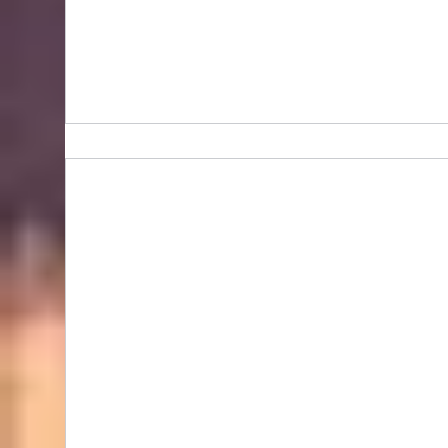
Bidhongkong.com 台灣代購《lovfee》台灣
harper時裝,外套,配飾代購-台灣網站代購(香
港)