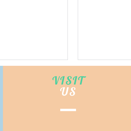
VISIT
US
hongkong.com 台灣代購
Bidhongkong.com
©
arper》台灣harper時裝,外
《nuhi》台灣nuhi