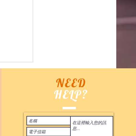
NEED
HELP?
Terms of Use
 台灣代購
 2020
by ASIA BID CO. All rights reserved. 香港
時裝,外套,配