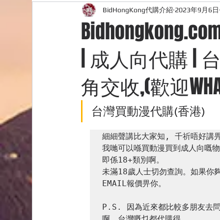
BidHongKong代購介紹
2023年9月6日
外國購物網站介紹
ABOUT ME ABOUT BIDHONG
Bidhongkong
| 成人向代購 |
購物
台灣代購網站
Bidhongkong韓國代購
角交收,(歡迎WHATS
台灣買動漫代購(香港)
細細聲講比大家知, 千祈唔好講畀
我哋可以喺買動漫買到成人向嘅物
即係18+類別啊。

未滿18歲人士切勿查詢。如果你
EMAIL報價畀你。

P.S. 因為近來都比較多朋友