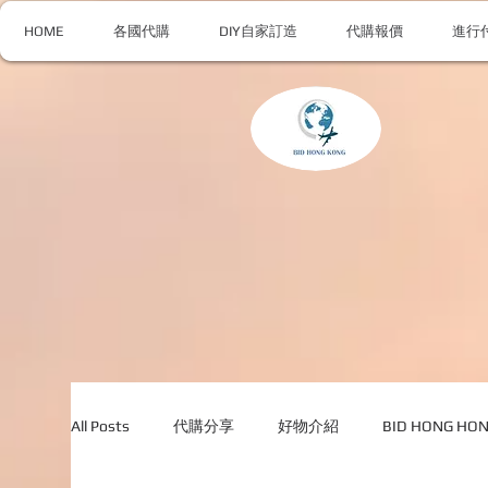
HOME
各國代購
DIY自家訂造
代購報價
進行
All Posts
代購分享
好物介紹
BID HONG H