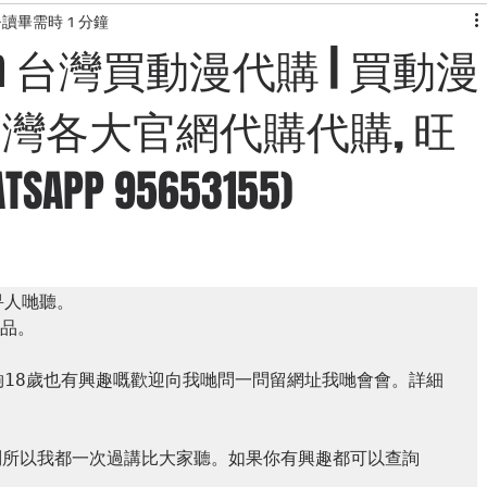
讀畢需時 1 分鐘
KONG
快閃團團
韓國服飾
露營用品網站介紹
美食
.com 台灣買動漫代購 | 買動漫
 台灣各大官網代購代購, 旺
網站
日本代購網站
旅行資訊
APP 95653155)
人哋聽。

品。

夠18歲也有興趣嘅歡迎向我哋問一問留網址我哋會會。詳細
去問所以我都一次過講比大家聽。如果你有興趣都可以查詢