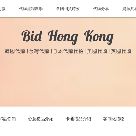
付款
代購流程教學
各國到貨時效
代購分享
資源共
Bid Hong Kong
韓國代購 |台灣代購 |日本代購代拍 |美國代購 |英國代購
ONG話你知
心意禮品介紹
卡通禮品介紹
客制化禮物