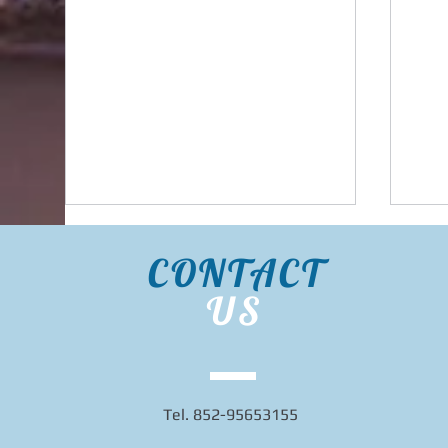
CONTACT
US
Bidhongkong.com 台灣代購
Bid
Tel. 852-95653155
《lovfee》台灣harper時裝,外
《h