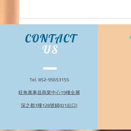
CONTACT
US
Tel. 852-95653155
旺角萬事昌商業中心19樓全層
Bidhongkong.com 台灣代購《nuhi》台灣nuhi時
裝,外套,配飾代購-台灣網站代購(香港)
深之都1樓128號鋪(D1出口)