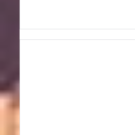
Bidhongkong.com 台灣代購《lovfee》台灣
harper時裝,外套,配飾代購-台灣網站代購(香
港)