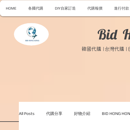
HOME
各國代購
DIY自家訂造
代購報價
進行付款
Bid 
韓國代購 |台灣代購 
All Posts
代購分享
好物介紹
BID HONG H