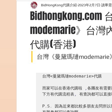
BidHongKong代購介紹
2023年2月7日
讀畢需
外國購物網站介紹
ABOUT ME ABOUT BIDHONG
Bidhongkong.c
modemarie》
美食團購
購物
台灣代購網站
Bidho
代購(香港)
台灣《曼黛瑪璉modemarie
台灣<曼黛瑪璉modemarie>代購

而家可以在香港代購啦 
,
各團友有需要
下方有代購流程表
,
 有查詢都可以直接
P
.
S
.
 因為近來都比較多朋友去問所以