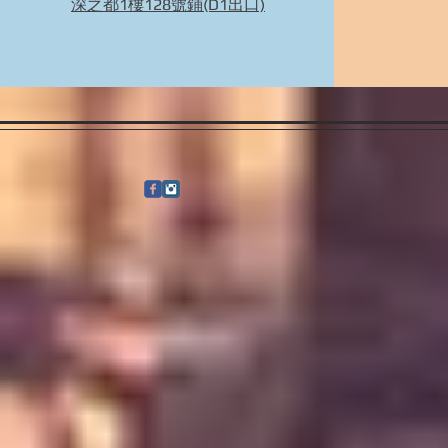
深之都1樓128號鋪(D1出口)