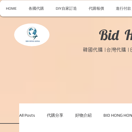
HOME
各國代購
DIY自家訂造
代購報價
進行付款
Bid 
韓國代購 |台灣代購 
All Posts
代購分享
好物介紹
BID HONG H