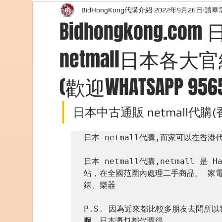
BidHongKong代購介紹
2022年9月26日
讀畢需
外國購物網站介紹
ABOUT ME ABOUT BIDHONG
Bidhongkong.
netmall日本各大
美食團購
購物
台灣代購網站
Bidho
(歡迎WHATSAPP 9565
日本中古通販 netmall代購(
日本 netmall代購,而家可以在香港代
日本 netmall代購,netmall 是 
站，在全國范圍內處理二手商品。 家
錶、樂器

P.S. 因為近來都比較多朋友去問所
啊。日本嘅乜都代購得。