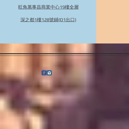
旺角萬事昌商業中心19樓全層
Bidhongkong.com 日本marcourt人氣日本衣服
配件代購 日本各大官網代購代購, 旺角交收,
深之都1樓128號鋪(D1出口)
日本代購 (歡迎WHATSAPP 95653155)