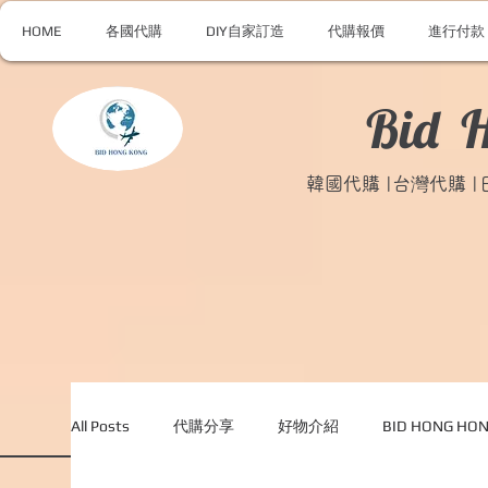
HOME
各國代購
DIY自家訂造
代購報價
進行付款
Bid 
韓國代購 |台灣代購 
All Posts
代購分享
好物介紹
BID HONG H