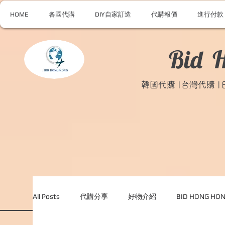
HOME
各國代購
DIY自家訂造
代購報價
進行付款
Bid 
韓國代購 |台灣代購 
All Posts
代購分享
好物介紹
BID HONG H