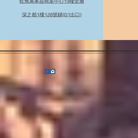
旺角萬事昌商業中心19樓全層
Bidhongkong.com 日本marcourt人氣日本衣服
配件代購 日本各大官網代購代購, 旺角交收,
深之都1樓128號鋪(D1出口)
日本代購 (歡迎WHATSAPP 95653155)