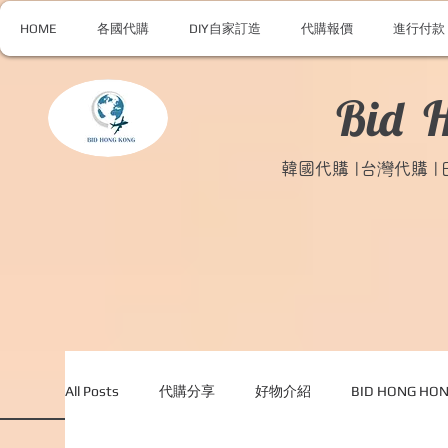
HOME
各國代購
DIY自家訂造
代購報價
進行付款
Bid 
韓國代購 |台灣代購 
All Posts
代購分享
好物介紹
BID HONG H