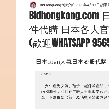
BidHongKong代購介紹
2023年4月13日
讀畢需
外國購物網站介紹
ABOUT ME ABOUT BIDHONG
Bidhongkong.
件代購 日本各大官
美食團購
購物
台灣代購網站
Bidho
(歡迎WHATSAPP 9565
日本coen人氣日本衣服代購
coen

主要生產男女裝、鞋子、配件等產品，風
內和海外，並且在年輕人中非常受歡迎
念，不斷推陳出新，為消費者帶來更好的