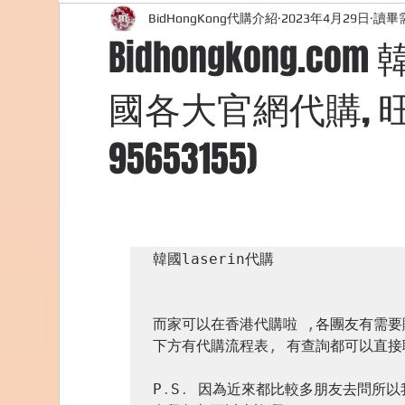
BidHongKong代購介紹
2023年4月29日
讀畢需
外國購物網站介紹
ABOUT ME ABOUT BIDHONG
Bidhongkong.com
國各大官網代購, 旺角
美食團購
購物
台灣代購網站
Bidho
95653155)
韓國laserin代購

而家可以在香港代購啦 
,
各團友有需要
下方有代購流程表
,
 有查詢都可以直接
P
.
S
.
 因為近來都比較多朋友去問所以