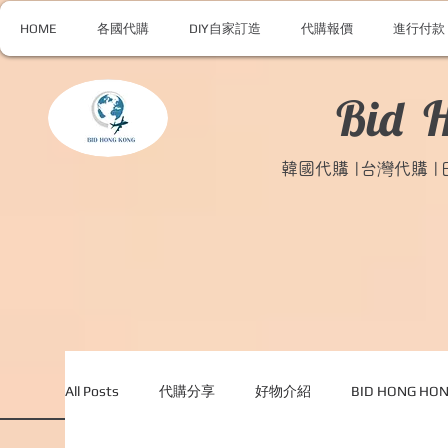
HOME
各國代購
DIY自家訂造
代購報價
進行付款
Bid 
韓國代購 |台灣代購 
All Posts
代購分享
好物介紹
BID HONG H