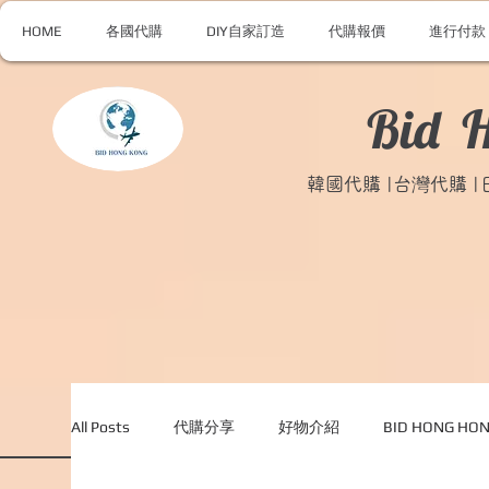
HOME
各國代購
DIY自家訂造
代購報價
進行付款
Bid 
韓國代購 |台灣代購 
All Posts
代購分享
好物介紹
BID HONG H