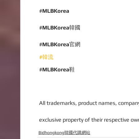
#
MLBKorea
#
MLBKorea
韓國
#
MLBKorea
官網
#韓流
#
MLBKorea
鞋
All trademarks, product names, company
exclusive property of their respective own
Bidhongkong韓國代購網站