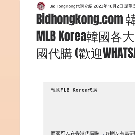
BidHongKong代購介紹
2023年10月2日
讀畢需
外國購物網站介紹
ABOUT ME ABOUT BIDHONG
Bidhongkong.com
MLB Korea韓國
美食團購
購物
台灣代購網站
Bidho
國代購 (歡迎WHATSAP
韓國
MLB Korea
代購

而家可以在香港代購啦 
,
各團友有需要