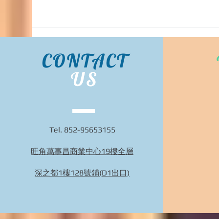
CONTACT
US
Tel. 852-95653155
旺角萬事昌商業中心19樓全層
Bidhongkong.com 66girls韓國衣服,配飾 -
66girls韓國各大官網代購, 旺角交收, 韓國代購
深之都1樓128號鋪(D1出口)
(歡迎WHATSAPP 95653155)