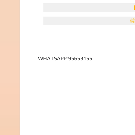
韓
WHATSAPP:95653155