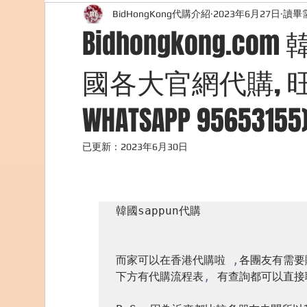
BidHongKong代購介紹
2023年6月27日
讀畢需
外國購物網站介紹
ABOUT ME ABOUT BIDHONG
Bidhongkong.co
國各大官網代購, 
美食團購
購物
台灣代購網站
Bidho
WHATSAPP 95653155
已更新：
2023年6月30日
韓國sappun代購

而家可以在香港代購啦 
,
各團友有需要
下方有代購流程表
,
 有查詢都可以直接