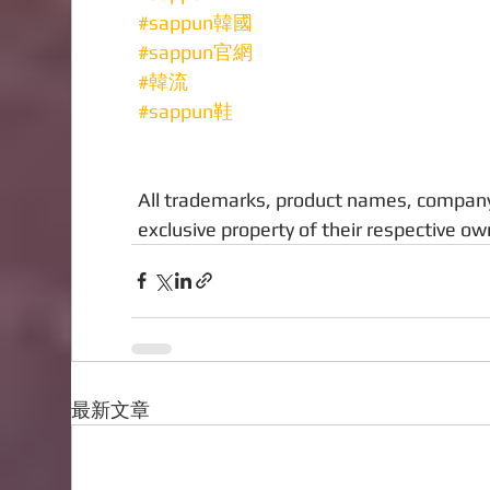
#sappun韓國
#sappun官網
#韓流
#sappun鞋
All trademarks, product names, company
exclusive property of their respective ow
最新文章