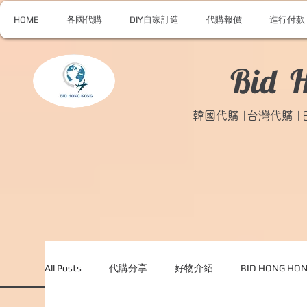
HOME
各國代購
DIY自家訂造
代購報價
進行付款
Bid 
韓國代購 |台灣代購 
All Posts
代購分享
好物介紹
BID HONG H