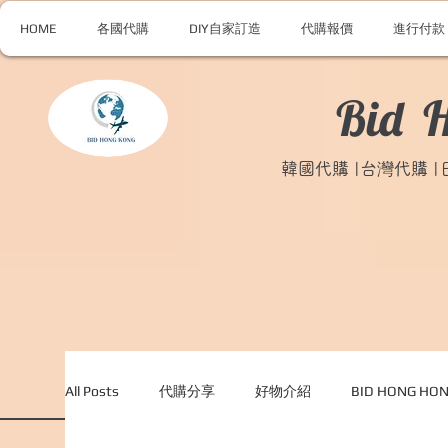
HOME
各國代購
DIY自家訂造
代購報價
進行付款
Bid 
韓國代購 |台灣代購 
All Posts
代購分享
好物介紹
BID HONG H