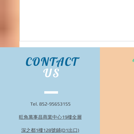
台灣代購 直送香港
CONTACT
US
Tel. 852-95653155
旺角萬事昌商業中心19樓全層
~IG1046~日本平行進口 日本預訂~日本象印暖
水壺 Zojirushi SM-ZB48-CM Water Bottle~ 歡迎
深之都1樓128號鋪(D1出口)