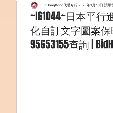
BidHongKong代購介紹
2023年1月10日
讀畢需
外國購物網站介紹
ABOUT ME ABOUT BIDHONG
~IG1044~日本
化自訂文字圖案保暖壺
美食團購
購物
台灣代購網站
Bidho
95653155查詢 | Bid