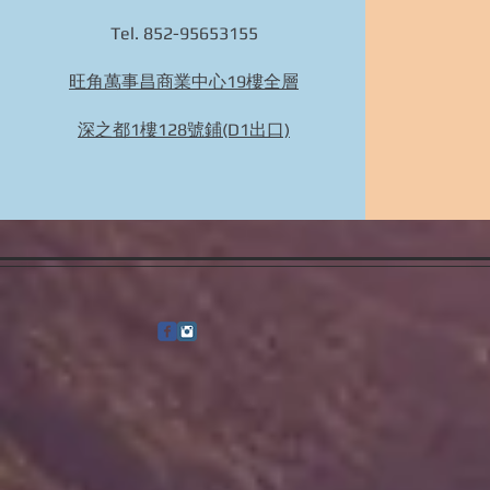
Tel. 852-95653155
旺角萬事昌商業中心19樓全層
深之都1樓128號鋪(D1出口)