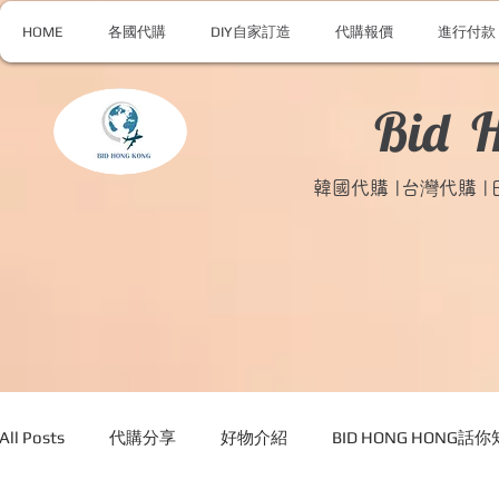
HOME
各國代購
DIY自家訂造
代購報價
進行付款
Bid 
韓國代購 |台灣代購 
All Posts
代購分享
好物介紹
BID HONG HONG話你