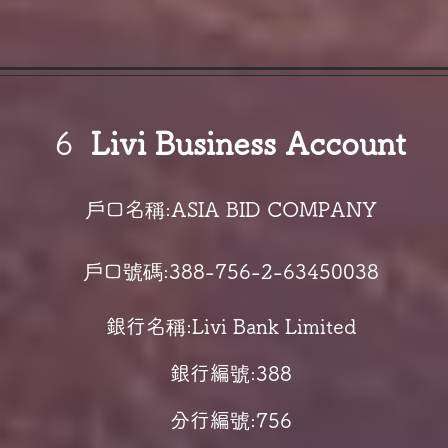
6
Livi Business Account
戶口名稱:ASIA BID
COMPANY
戶口號碼:388-756-2-63450038
銀行名稱:Livi Bank Limited
銀行編號:388
​分行編號:756