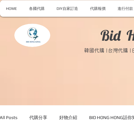
HOME
各國代購
DIY自家訂造
代購報價
進行付款
Bid 
韓國代購 |台灣代購 
All Posts
代購分享
好物介紹
BID HONG HONG話你