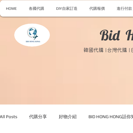
HOME
各國代購
DIY自家訂造
代購報價
進行付款
Bid 
韓國代購 |台灣代購 
All Posts
代購分享
好物介紹
BID HONG HONG話你