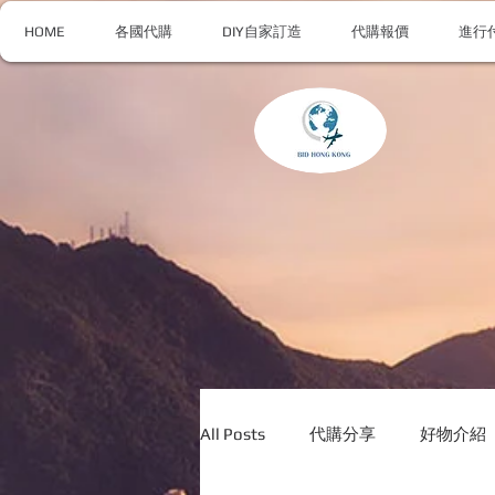
HOME
各國代購
DIY自家訂造
代購報價
進行
All Posts
代購分享
好物介紹