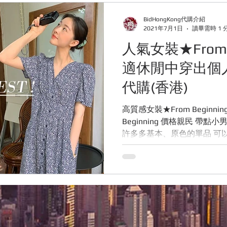
E ABOUT BIDHONGKONG
快閃團團
韓國服飾
露營
BidHongKong代購介紹
2021年7月1日
讀畢需時 1 
人氣女裝★From B
購網站
Bidhongkong韓國代購網站
日本代購網站
旅
適休閒中穿出個
代購(香港)
高質感女裝★From Beginni
Beginning 價格親民 帶點小男孩感、簡約個性的休閒風 有
許多多基本、原色的單品 可
型 材質也都舒適好穿 這家網拍的麻豆不是那種美得讓人驚
艷的型...