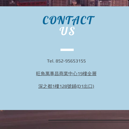
CONTACT
US
Tel. 852-95653155
旺角萬事昌商業中心19樓全層
深之都1樓128號鋪(D1出口)