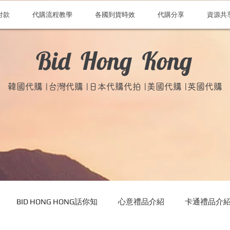
付款
代購流程教學
各國到貨時效
代購分享
資源共
Bid Hong Kong
韓國代購 |台灣代購 |日本代購代拍 |美國代購 |英國代購
BID HONG HONG話你知
心意禮品介紹
卡通禮品介