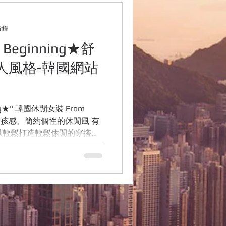
用品網站介紹
分鐘
eginning★舒
行資訊
人風格-韓國網站
ng★" 韓國休閒女裝 From
以輕鬆打造輕鬆休閒的穿搭造