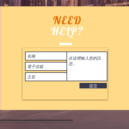
NEED
HELP?
Terms of Use
 2020
by ASIA BID CO. All rights reserved. 香港
IL:
BIDHONGKONG@YAHOO.COM.HK
提交