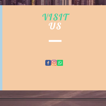
VISIT
US
©
EMA