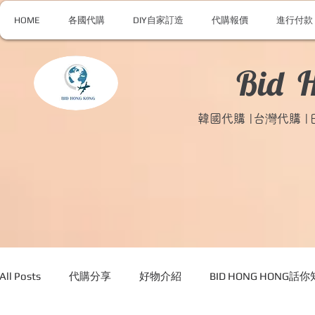
HOME
各國代購
DIY自家訂造
代購報價
進行付款
Bid 
韓國代購 |台灣代購 
All Posts
代購分享
好物介紹
BID HONG HONG話你