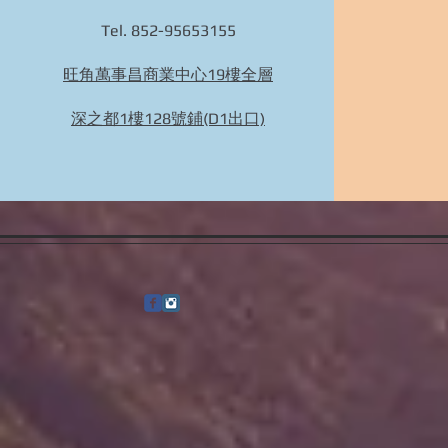
Tel. 852-95653155
旺角萬事昌商業中心19樓全層
深之都1樓128號鋪(D1出口)