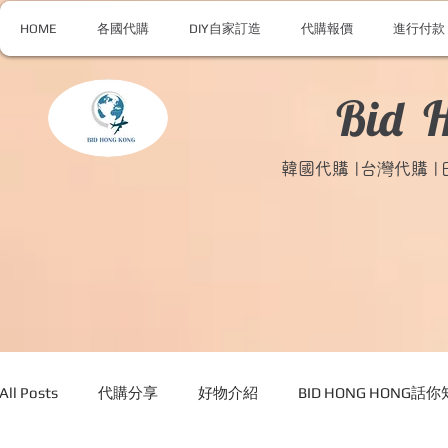
HOME
各國代購
DIY自家訂造
代購報價
進行付款
Bid 
韓國代購 |台灣代購 
All Posts
代購分享
好物介紹
BID HONG HONG話你