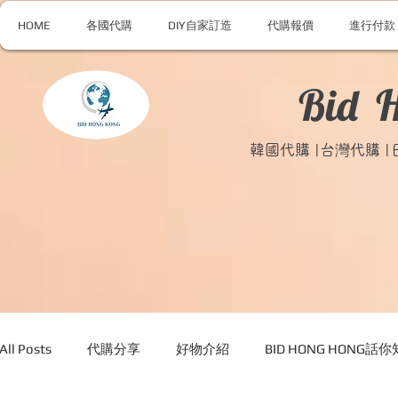
HOME
各國代購
DIY自家訂造
代購報價
進行付款
Bid 
韓國代購 |台灣代購 
All Posts
代購分享
好物介紹
BID HONG HONG話你