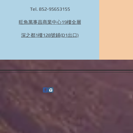
Tel. 852-95653155
旺角萬事昌商業中心19樓全層
深之都1樓128號鋪(D1出口)