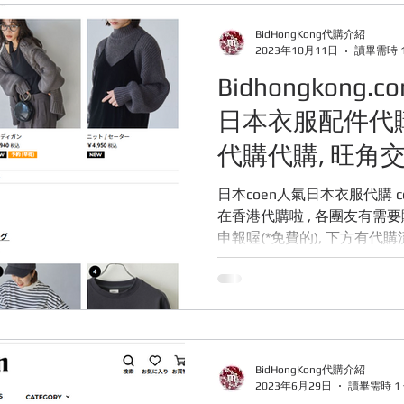
E ABOUT BIDHONGKONG
快閃團團
韓國服飾
露營
BidHongKong代購介紹
2023年10月11日
讀畢需時 
Bidhongkong.
購網站
Bidhongkong韓國代購網站
日本代購網站
旅
日本衣服配件代
代購代購, 旺角交
迎WHATSAPP 95
日本coen人氣日本衣服代購 coen 日本coen代購
在香港代購啦 , 各團友有需
申報喔(*免費的), 下方有代
絡我們, 看到信息會立即回覆你的
bidhongkong ...
BidHongKong代購介紹
2023年6月29日
讀畢需時 1