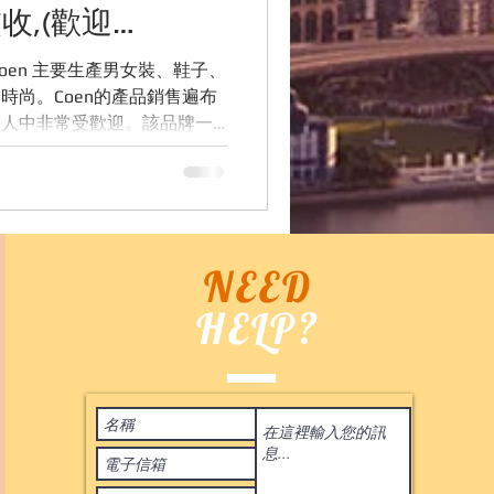
收,(歡迎
53155)
、鞋子、
時尚。Coen的產品銷售遍布
輕人中非常受歡迎。該品牌一
服務”的理念，不斷推陳出
新，為消費者帶來更好的購物體驗。 P.S....
NEED
HELP?
Terms of Use
 2020
by ASIA BID CO. All rights reserved. 香港