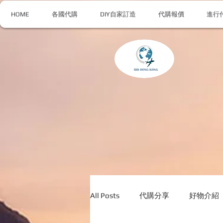
HOME
各國代購
DIY自家訂造
代購報價
進行
All Posts
代購分享
好物介紹