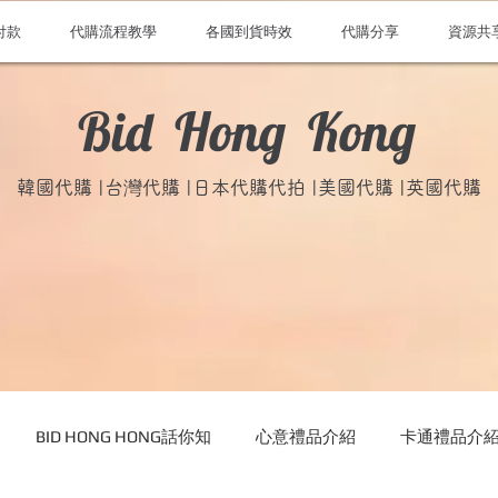
付款
代購流程教學
各國到貨時效
代購分享
資源共
Bid Hong Kong
韓國代購 |台灣代購 |日本代購代拍 |美國代購 |英國代購
BID HONG HONG話你知
心意禮品介紹
卡通禮品介