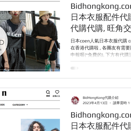
Bidhongkong.
日本衣服配件代
代購代購, 旺角交
迎WHATSAPP 95
日本coen人氣日本衣服代購 coen 日本coen代購
在香港代購啦 , 各團友有需
申報喔(*免費的), 下方有代
BidHongKong代購介紹
2023年4月13日
讀畢需時 1
Bidhongkong.
日本衣服配件代