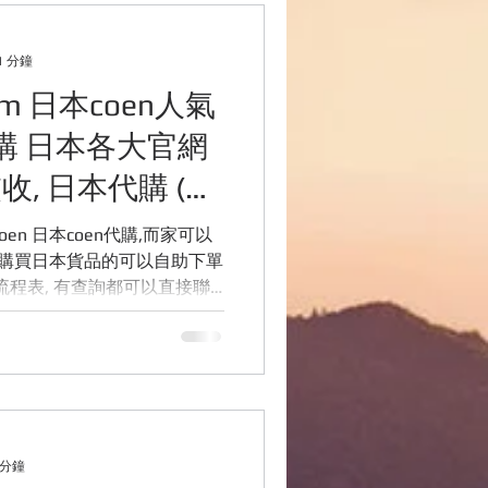
用品網站介紹
1 分鐘
com 日本coen人氣
行資訊
購 日本各大官網
收, 日本代購 (歡
653155)
,而家可以
要購買日本貨品的可以自助下單
購流程表, 有查詢都可以直接聯
, 多謝各位. coen日本代購
 分鐘