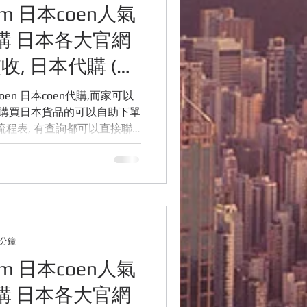
com 日本coen人氣
購 日本各大官網
收, 日本代購 (歡
653155)
,而家可以
要購買日本貨品的可以自助下單
購流程表, 有查詢都可以直接聯
絡我們, 看到信息會立即回覆你的, 多謝各位. P.S....
 分鐘
com 日本coen人氣
購 日本各大官網