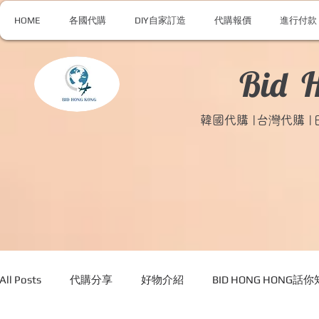
HOME
各國代購
DIY自家訂造
代購報價
進行付款
Bid 
韓國代購 |台灣代購 
All Posts
代購分享
好物介紹
BID HONG HONG話你