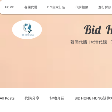
HOME
各國代購
DIY自家訂造
代購報價
進行付款
Bid 
韓國代購 |台灣代購 
All Posts
代購分享
好物介紹
BID HONG HONG話你