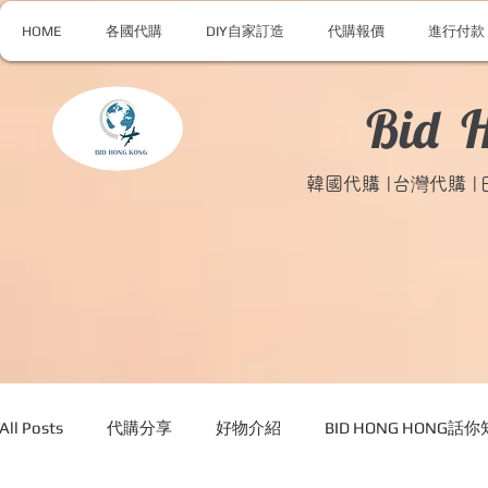
HOME
各國代購
DIY自家訂造
代購報價
進行付款
Bid 
韓國代購 |台灣代購 
All Posts
代購分享
好物介紹
BID HONG HONG話你